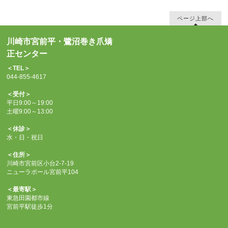
ページ上部へ
川崎市宮前平・鷺沼巻き爪矯
正センター
＜TEL＞
044-855-4617
＜受付＞
平日9:00～19:00
土曜9:00～13:00
＜休診＞
水・日・祝日
＜住所＞
川崎市宮前区小台2-7-19
ニューラポール宮前平104
＜最寄駅＞
東急田園都市線
宮前平駅徒歩1分