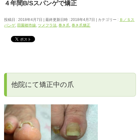
４年間B/Sスパンゲで矯正
投稿日 : 2018年4月7日
最終更新日時 : 2018年4月7日
カテゴリー :
Ｂ／Ｓス
パンゲ
,
田園都市線
,
ツメフラ法
,
巻き爪
,
巻き爪矯正
他院にて矯正中の爪