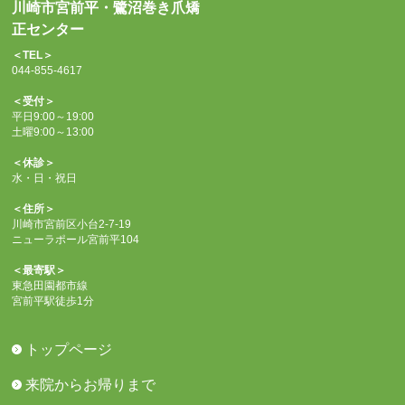
川崎市宮前平・鷺沼巻き爪矯
正センター
＜TEL＞
044-855-4617
＜受付＞
平日9:00～19:00
土曜9:00～13:00
＜休診＞
水・日・祝日
＜住所＞
川崎市宮前区小台2-7-19
ニューラポール宮前平104
＜最寄駅＞
東急田園都市線
宮前平駅徒歩1分
トップページ
来院からお帰りまで