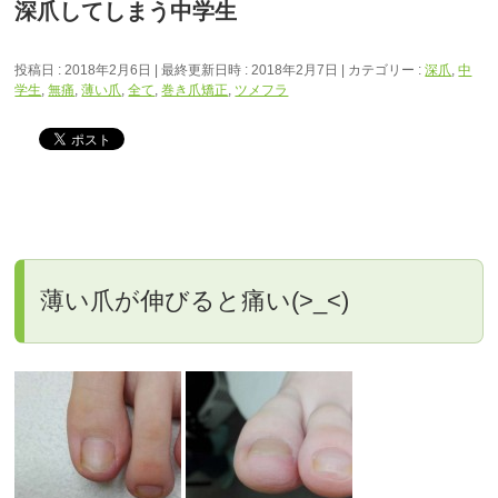
深爪してしまう中学生
投稿日 : 2018年2月6日
最終更新日時 : 2018年2月7日
カテゴリー :
深爪
,
中
学生
,
無痛
,
薄い爪
,
全て
,
巻き爪矯正
,
ツメフラ
薄い爪が伸びると痛い(>_<)